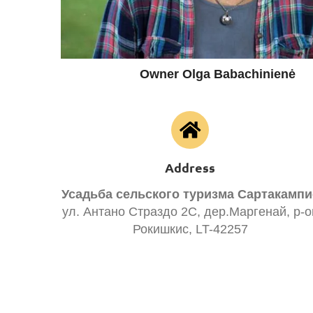
Owner Olga Babachinienė
Address
Усадьба сельского туризма Сартакампи
ул. Антано Страздо 2C, дер.Маргенай, р-о
Рокишкис, LT-42257