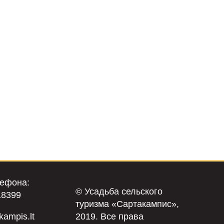
ефона:
© Усадьба сельского
18399
туризма «Сартакампис»,
kampis.lt
2019. Все права