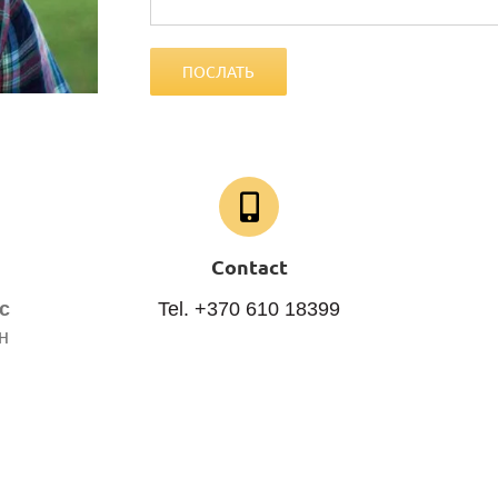
Contact
с
Tel. +370 610 18399
н